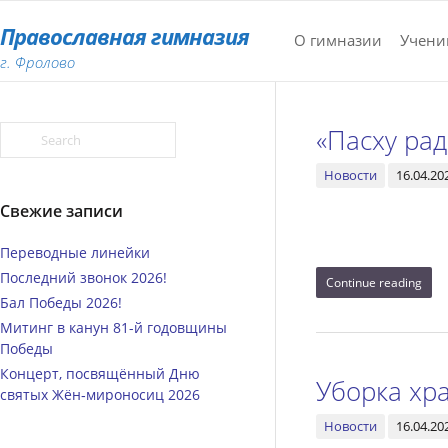
Православная гимназия
О гимназии
Учени
г. Фролово
«Пасху рад
Новости
16.04.20
Свежие записи
Переводные линейки
Последний звонок 2026!
Continue reading
Бал Победы 2026!
Митинг в канун 81-й годовщины
Победы
Концерт, посвящённый Дню
Уборка хр
святых Жён‑мироносиц 2026
Новости
16.04.20